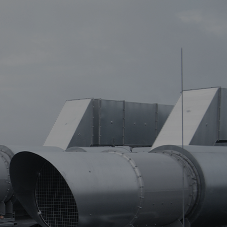
SMOKE EXHAUST VENTS
VENTILATION VENTS
FIXED SKYLIGHTS
ROOF HATCHES
CONTINUOUS ROOFLIGHTS
CONTINUOUS ROOFLIGHTS WITH SMOKE
VENTS
SMOKE EXHAUST WINDOWS
LOUVERED VENTS
SMOKE CURTAINS
ELECTRIC CONTROL SYSTEMS
PNEUMATIC CONTROL SYSTEMS
STAIRCASE SMOKE VENTILATION SYSTEMS
TÖBB