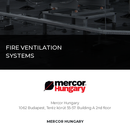
FIRE VENTILATION
SYSTEMS
FIRE DAMPERS
CUT-OFF FIRE VALVES
SMOKE EXHAUST FANS
INTAKE AND EXHAUST FANS
Mercor Hungary
1062 Budapest, Teréz körút 55-57. Building A 2nd floor
CONTROL UNITS
OVERPRESSURE SYSTEMS FOR STAIRCASES
MERCOR HUNGARY
JET VENTILATION SYSTEMS FOR GARAGES