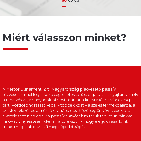
Miért válasszon minket?
A Mercor Dunamenti Zrt. Magyarország piacvezető passzív
tűzvédelemmel foglalkozó cége. Teljeskörű szolgáltatást nyújtunk, mely
a tervezéstől, az anyagok biztosításán át a kulcsrakész kivitelezésig
tart. Portfóliónk részét képzi – többek közt – a széles termékpaletta, a
szakkivitelezés és a mérnök tanácsadás. Közösségünk évtizedek óta
elkötelezetten dolgozik a passzív tűzvédelem területén, munkáinkkal,
innovatív fejlesztéseinkkel arra törekszünk, hogy elérjük vásárlóink
minél magasabb szintű megelégedettségét.