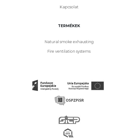
EXPLOSION-PROOF TECHNOLOGY
Kapcsolat
TÖBB
TERMÉKEK
Natural smoke exhausting
Fire ventilation systems